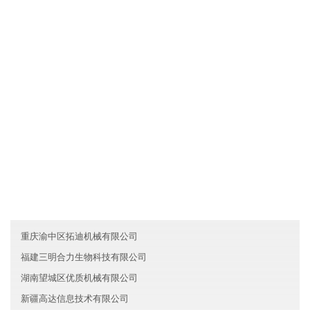
文化是一种力量，新疆和翔旅游有限公司制度完善，但我们却丝毫
不弱视文化对于一个人组织行为的作用。我们把组织文化看作是非
常重要的道德力量，有时甚至是根本性的和决定性的。所以，我们
总是"兵马未动，文化先行"。我们依靠既有的组织文化去选择人，也
依靠它去影响人，改变人，约束人。文化就是我们的灵魂。
友情链接
北京昌平区金茂金融有限公司
辽宁朝阳喜兆服务有限公司
青海柏德汽车有限公司
重庆渝中区拓迪机械有限公司
福建三明合力生物科技有限公司
湖南望城区优质机械有限公司
新疆高达信息技术有限公司